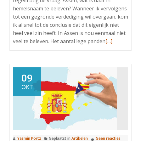
regelmatig de vraag: Assen, wat is daar in
hemelsnaam te beleven? Wanneer ik vervolgens
tot een gegronde verdediging wil overgaan, kom
ik al snel tot de conclusie dat dit eigenlijk niet
heel veel zin heeft. In Assen is nou eenmaal niet
Lees
veel te beleven. Het aantal lege panden
[…]
meer
overNoord-
Drenthe:
Het
09
Monaco
OKT
van
Nederland?
Yasmin Portz
Geplaatst in
Artikelen
Geen reacties