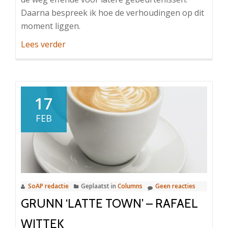
Daarna bespreek ik hoe de verhoudingen op dit
moment liggen.
OverCatalonië
Lees verder
en
Spanje:
Hoe
heeft
17
het
FEB
zo
ver
kunnen
komen?
SoAP redactie
Geplaatst in
Columns
Geen reacties
GRUNN ‘LATTE TOWN’ – RAFAEL
WITTEK