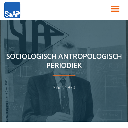
SC
Ga
direct
NA
naar
de
inhoud
SOCIOLOGISCH ANTROPOLOGISCH
PERIODIEK
Sinds 1970