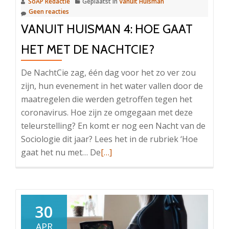
SoAP Redactie
Geplaatst in
Vanuit Huisman
Geen reacties
VANUIT HUISMAN 4: HOE GAAT
HET MET DE NACHTCIE?
De NachtCie zag, één dag voor het zo ver zou
zijn, hun evenement in het water vallen door de
maatregelen die werden getroffen tegen het
coronavirus. Hoe zijn ze omgegaan met deze
teleurstelling? En komt er nog een Nacht van de
Sociologie dit jaar? Lees het in de rubriek ‘Hoe
Lees
gaat het nu met… De
[…]
meer
overVanuit
Huisman
4:
30
Hoe
APR