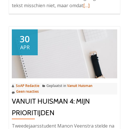
Lees
tekst misschien niet, maar omdat
[…]
meer
overVanuit
Huisman
4:
30
Uit
APR
den
Ouden
Doosch
“Sociologie
in
SoAP Redactie
Geplaatst in
Vanuit Huisman
een
Geen reacties
digitale
VANUIT HUISMAN 4: MIJN
wereld”
PRIORITIJDEN
Tweedejaarsstudent Manon Veenstra stelde na