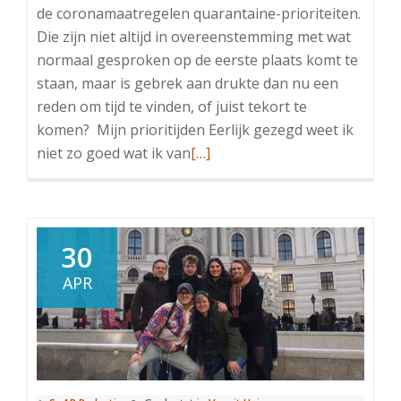
de coronamaatregelen quarantaine-prioriteiten.
Die zijn niet altijd in overeenstemming met wat
normaal gesproken op de eerste plaats komt te
staan, maar is gebrek aan drukte dan nu een
reden om tijd te vinden, of juist tekort te
komen? Mijn prioritijden Eerlijk gezegd weet ik
Lees
niet zo goed wat ik van
[…]
meer
overVanuit
Huisman
4:
30
Mijn
APR
prioritijden