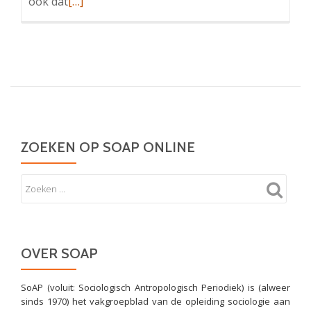
Lees
ook dat
[…]
meer
overVanuit
Huisman
4:
Bureau
Roos
ZOEKEN OP SOAP ONLINE
OVER SOAP
SoAP (voluit: Sociologisch Antropologisch Periodiek) is (alweer
sinds 1970) het vakgroepblad van de opleiding sociologie aan