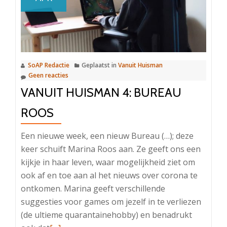
gaat
het
met
de
NachtCie?
SoAP Redactie
Geplaatst in
Vanuit Huisman
Geen reacties
VANUIT HUISMAN 4: BUREAU
ROOS
Een nieuwe week, een nieuw Bureau (…); deze
keer schuift Marina Roos aan. Ze geeft ons een
kijkje in haar leven, waar mogelijkheid ziet om
ook af en toe aan al het nieuws over corona te
ontkomen. Marina geeft verschillende
suggesties voor games om jezelf in te verliezen
(de ultieme quarantainehobby) en benadrukt