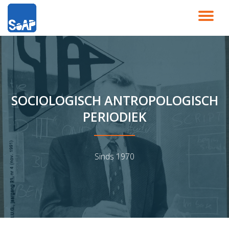
SC
Ga
direct
NA
naar
de
inhoud
SOCIOLOGISCH ANTROPOLOGISCH
PERIODIEK
Sinds 1970