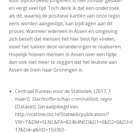
voor bijvoorbeeld jongeren, is niet zomaar gedaan
en vergt veel tijd. Toch denk ik dat een onderzoek
als dit, waarbij de positieve kanten van onze regio
eens worden aangestipt, kan bijdragen aan dit
proces. Wanneer iedereen in Assen en omgeving
zich beseft dat mensen het hier best fijn vinden,
moet het lukken deze veranderingen te realiseren.
Hopelijk hoeven mensen in Assen over een tijdje
dan ook niet meer te zeggen dat het leukste aan
Assen de trein naar Groningen is.
Centraal Bureau voor de Statistiek. (2017, 1
maart).
Slachtofferschap criminaliteit; regio
[Dataset]. Geraadpleegd van
http://statline.cbs.nl/Statweb/publication/?
VW=T&DM=SLNL&PA=82464NED&D1=0&D2=0&D3=0
17&D4=a&HD=150302-