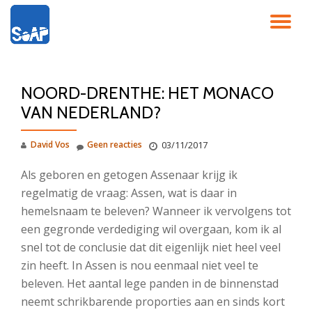
SC
Ga
direct
NA
naar
de
NOORD-DRENTHE: HET MONACO
inhoud
VAN NEDERLAND?
David Vos
Geen reacties
03/11/2017
Als geboren en getogen Assenaar krijg ik
regelmatig de vraag: Assen, wat is daar in
hemelsnaam te beleven? Wanneer ik vervolgens tot
een gegronde verdediging wil overgaan, kom ik al
snel tot de conclusie dat dit eigenlijk niet heel veel
zin heeft. In Assen is nou eenmaal niet veel te
beleven. Het aantal lege panden in de binnenstad
neemt schrikbarende proporties aan en sinds kort