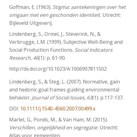
Goffman, E. (1963).
Stigma: aantekeningen over het
omgaan met een geschonden identiteit.
Utrecht:
Bijleveld Uitgeverij.
Lindenberg, S., Ormel, J., Steverink, N., &
Verbrugge, L.M. (1999). Subjective Well-Being and
Social Production Functions.
Social Indicators
Research, 46
(1)
:
p. 61-90.
http://dx.doi.org/10.1023/A:1006907811502
Lindenberg, S., & Steg, L. (2007). Normative, gain
and hedonic goal frames guiding environmental
behavior.
Journal of Social Issues, 63
(1): p.117-137.
DOI:
10.1111/j.1540-4560.2007.00499.x
Marlet, G., Ponds, M., & Van Ham, M. (2015).
Verschillen, ongelijkheid en segregatie.
Utrecht:
Atlas voor gemeenten.