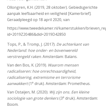
Ollongren, K.H. (2019, 28 oktober). Gebiedsgerichte
aanpak leefbaarheid en veiligheid [Kamerbrief].
Geraadpleegd op 18 april 2020, van
https://www.tweedekamer.nl/kamerstukken/brieven_reg
id=2019Z20486&did=2019D42850
Tops, P., & Tromp, J. (2017).
De achterkant van
Nederland: hoe onder- en bovenwereld
verstrengeld raken
. Amsterdam: Balans.
Van den Bos, K. (2019).
Waarom mensen
radicaliseren: hoe onrechtvaardigheid,
radicalisering, extremisme en terrorisme
e
aanwakkert
(1
druk). Amsterdam: Prometheus.
Van Ostaijen, M. (2020).
Wij zijn ons. Een kleine
e
sociologie van grote denkers
(3
druk)
.
Amsterdam:
Boom.