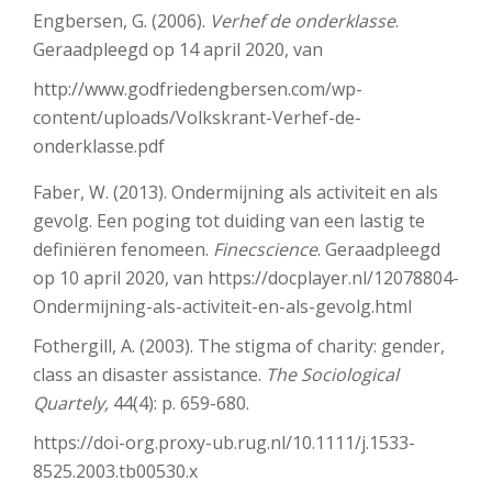
Engbersen, G. (2006).
Verhef de onderklasse
.
Geraadpleegd op 14 april 2020, van
http://www.godfriedengbersen.com/wp-
content/uploads/Volkskrant-Verhef-de-
onderklasse.pdf
Faber, W. (2013). Ondermijning als activiteit en als
gevolg. Een poging tot duiding van een lastig te
definiëren fenomeen.
Finecscience
. Geraadpleegd
op 10 april 2020, van https://docplayer.nl/12078804-
Ondermijning-als-activiteit-en-als-gevolg.html
Fothergill, A. (2003). The stigma of charity: gender,
class an disaster assistance.
The Sociological
Quartely,
44(4): p. 659-680.
https://doi-org.proxy-ub.rug.nl/10.1111/j.1533-
8525.2003.tb00530.x