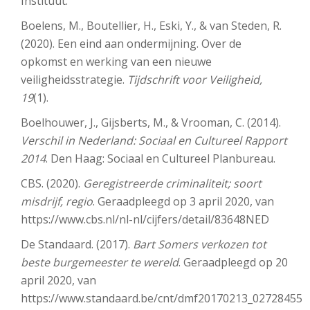
Instituut.
Boelens, M., Boutellier, H., Eski, Y., & van Steden, R.
(2020). Een eind aan ondermijning. Over de
opkomst en werking van een nieuwe
veiligheidsstrategie.
Tijdschrift voor Veiligheid,
19
(1).
Boelhouwer, J., Gijsberts, M., & Vrooman, C. (2014).
Verschil in Nederland: Sociaal en Cultureel Rapport
2014
. Den Haag: Sociaal en Cultureel Planbureau.
CBS. (2020).
Geregistreerde criminaliteit; soort
misdrijf, regio
. Geraadpleegd op 3 april 2020, van
https://www.cbs.nl/nl-nl/cijfers/detail/83648NED
De Standaard. (2017).
Bart Somers verkozen tot
beste burgemeester te wereld
. Geraadpleegd op 20
april 2020, van
https://www.standaard.be/cnt/dmf20170213_02728455