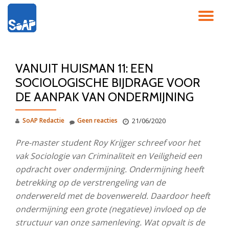
SC
Ga
direct
NA
naar
de
VANUIT HUISMAN 11: EEN
inhoud
SOCIOLOGISCHE BIJDRAGE VOOR
DE AANPAK VAN ONDERMIJNING
SoAP Redactie
Geen reacties
21/06/2020
Pre-master student Roy Krijger schreef voor het
vak Sociologie van Criminaliteit en Veiligheid een
opdracht over ondermijning. Ondermijning heeft
betrekking op de verstrengeling van de
onderwereld met de bovenwereld. Daardoor heeft
ondermijning een grote (negatieve) invloed op de
structuur van onze samenleving. Wat opvalt is de