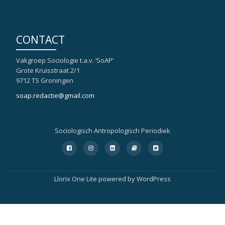
CONTACT
Vakgroep Sociologie t.a.v. ‘SoAP’
Grote Kruisstraat 2/1
9712 TS Groningen
soap.redactie@gmail.com
Sociologisch Antropologisch Periodiek
Secondair
fa-
fa-
fa-
fa-
fa-
facebook-
instagram
linkedin-
book
twitter-
Menu
square
square
square
Llorix One Lite
powered by
WordPress