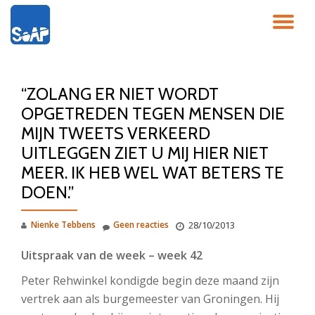
SC
Ga
direct
NA
naar
de
“ZOLANG ER NIET WORDT
inhoud
OPGETREDEN TEGEN MENSEN DIE
MIJN TWEETS VERKEERD
UITLEGGEN ZIET U MIJ HIER NIET
MEER. IK HEB WEL WAT BETERS TE
DOEN.”
Nienke Tebbens
Geen reacties
28/10/2013
Uitspraak van de week – week 42
Peter Rehwinkel kondigde begin deze maand zijn
vertrek aan als burgemeester van Groningen. Hij