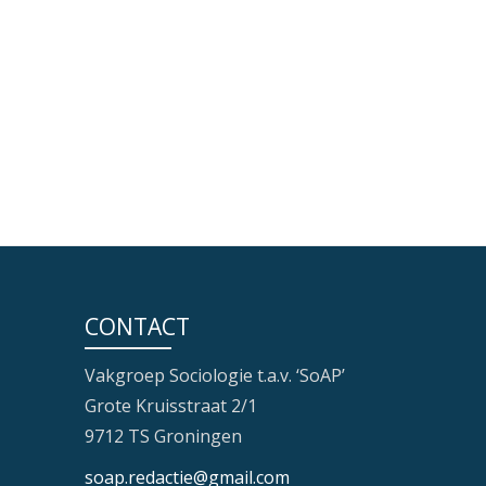
CONTACT
Vakgroep Sociologie t.a.v. ‘SoAP’
Grote Kruisstraat 2/1
9712 TS Groningen
soap.redactie@gmail.com