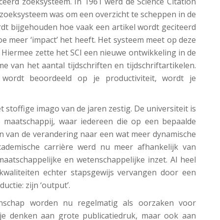
ceerd zoeksysteem. In 1961 werd de Science Citation
e zoeksysteem was om een overzicht te scheppen in de
rdt bijgehouden hoe vaak een artikel wordt geciteerd
oe meer ‘impact’ het heeft. Het systeem meet op deze
. Hiermee zette het SCI een nieuwe ontwikkeling in de
van het aantal tijdschriften en tijdschriftartikelen.
ordt beoordeeld op je productiviteit, wordt je
stoffige imago van de jaren zestig. De universiteit is
e maatschappij, waar iedereen die op een bepaalde
egin van de verandering naar een wat meer dynamische
cademische carrière werd nu meer afhankelijk van
aatschappelijke en wetenschappelijke inzet. Al heel
kwaliteiten echter stapsgewijs vervangen door een
uctie: zijn ‘output’.
schap worden nu regelmatig als oorzaken voor
je denken aan grote publicatiedruk, maar ook aan