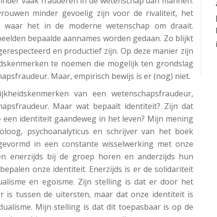
 minder vaak frauderen in de wetenschap dan mannen.
rouwen minder gevoelig zijn voor de rivaliteit, het
e, waar het in de moderne wetenschap om draait.
beelden bepaalde aannames worden gedaan. Zo blijkt
erespecteerd en productief zijn. Op deze manier zijn
eidskenmerken te noemen die mogelijk ten grondslag
apsfraudeur. Maar, empirisch bewijs is er (nog) niet.
jkheidskenmerken van een wetenschapsfraudeur,
hapsfraudeur. Maar wat bepaalt identiteit? Zijn dat
 een identiteit gaandeweg in het leven? Mijn mening
holoog, psychoanalyticus en schrijver van het boek
rdt gevormd in een constante wisselwerking met onze
n enerzijds bij de groep horen en anderzijds hun
alen onze identiteit. Enerzijds is er de solidariteit
ualisme en egoïsme. Zijn stelling is dat er door het
is tussen de uitersten, maar dat onze identiteit is
alisme. Mijn stelling is dat dit toepasbaar is op de