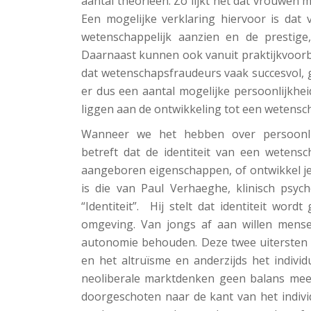
aantal theorieën. Zo lijkt het dat vrouwen
Een mogelijke verklaring hiervoor is dat v
wetenschappelijk aanzien en de prestig
Daarnaast kunnen ook vanuit praktijkvoor
dat wetenschapsfraudeurs vaak succesvol, g
er dus een aantal mogelijke persoonlijkh
liggen aan de ontwikkeling tot een wetensch
Wanneer we het hebben over persoonli
betreft dat de identiteit van een wetensc
aangeboren eigenschappen, of ontwikkel je
is die van Paul Verhaeghe, klinisch psyc
“Identiteit”. Hij stelt dat identiteit wo
omgeving. Van jongs af aan willen mense
autonomie behouden. Deze twee uitersten bep
en het altruïsme en anderzijds het individ
neoliberale marktdenken geen balans meer 
doorgeschoten naar de kant van het individu