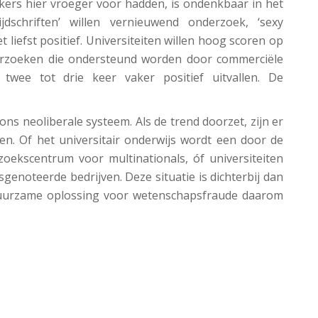
kers hier vroeger voor hadden, is ondenkbaar in het
ijdschriften’ willen vernieuwend onderzoek, ‘sexy
 liefst positief. Universiteiten willen hoog scoren op
nderzoeken die ondersteund worden door commerciële
, twee tot drie keer vaker positief uitvallen. De
ns neoliberale systeem. Als de trend doorzet, zijn er
n. Of het universitair onderwijs wordt een door de
ekscentrum voor multinationals, óf universiteiten
noteerde bedrijven. Deze situatie is dichterbij dan
duurzame oplossing voor wetenschapsfraude daarom