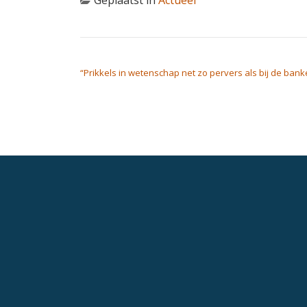
Geplaatst in
Actueel
BERICHT NAVIGATIE
“Prikkels in wetenschap net zo pervers als bij de bank