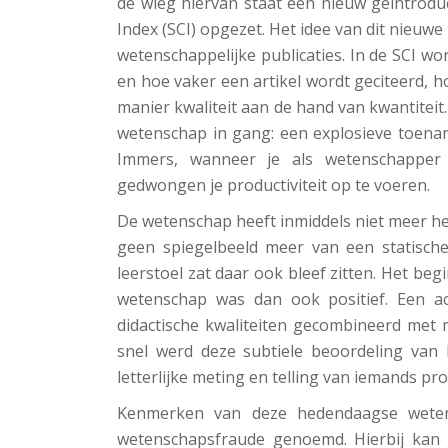
de wieg hiervan staat een nieuw geïntrodu
Index (SCI) opgezet. Het idee van dit nieuw
wetenschappelijke publicaties. In de SCI wo
en hoe vaker een artikel wordt geciteerd, h
manier kwaliteit aan de hand van kwantiteit
wetenschap in gang: een explosieve toename 
Immers, wanneer je als wetenschapper w
gedwongen je productiviteit op te voeren.
De wetenschap heeft inmiddels niet meer het 
geen spiegelbeeld meer van een statisch
leerstoel zat daar ook bleef zitten. Het b
wetenschap was dan ook positief. Een a
didactische kwaliteiten gecombineerd met m
snel werd deze subtiele beoordeling van 
letterlijke meting en telling van iemands prod
Kenmerken van deze hedendaagse weten
wetenschapsfraude genoemd. Hierbij kan 