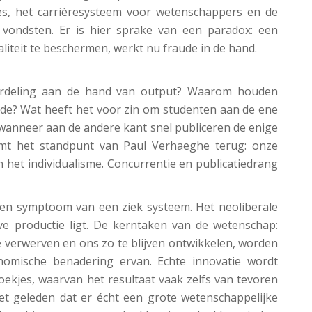
ies, het carrièresysteem voor wetenschappers en de
 vondsten. Er is hier sprake van een paradox: een
liteit te beschermen, werkt nu fraude in de hand.
ordeling aan de hand van output? Waarom houden
de? Wat heeft het voor zin om studenten aan de ene
wanneer aan de andere kant snel publiceren de enige
omt het standpunt van Paul Verhaeghe terug: onze
n het individualisme. Concurrentie en publicatiedrang
 een symptoom van een ziek systeem. Het neoliberale
ve productie ligt. De kerntaken van de wetenschap:
 verwerven en ons zo te blijven ontwikkelen, worden
omische benadering ervan. Echte innovatie wordt
ekjes, waarvan het resultaat vaak zelfs van tevoren
het geleden dat er écht een grote wetenschappelijke