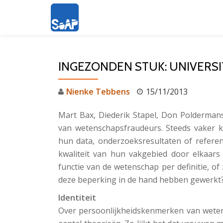
Ga
direct
naar
INGEZONDEN STUK: UNIVERSITE
de
inhoud
Nienke Tebbens
15/11/2013
Mart Bax, Diederik Stapel, Don Polderman
van wetenschapsfraudeurs. Steeds vaker 
hun data, onderzoeksresultaten of referen
kwaliteit van hun vakgebied door elkaars w
functie van de wetenschap per definitie, of
deze beperking in de hand hebben gewerkt?
Identiteit
Over persoonlijkheidskenmerken van wetens