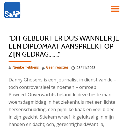
SC
Ga
direct
NA
naar
de
“DIT GEBEURT ER DUS WANNEER JE
inhoud
EEN DIPLOMAAT AANSPREEKT OP
ZIJN GEDRAG……..”
Nienke Tebbens
Geen reacties
23/11/2013
Danny Ghosens is een journalist in dienst van de –
toch controversieel te noemen – omroep
Powned. Onverwachts belandde deze beste man
woensdagmiddag in het ziekenhuis met een lichte
hersenschudding, een pijnlijke kaak en veel bloed
in zijn gezicht. Stiekem wreef ik gelukzalig in mijn
handen en dacht; och, gerechtigheid.
Want ja,