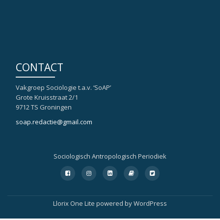
CONTACT
Vakgroep Sociologie t.a.v. ‘SoAP’
Grote Kruisstraat 2/1
9712 TS Groningen
soap.redactie@gmail.com
Sociologisch Antropologisch Periodiek
Secondair
fa-
fa-
fa-
fa-
fa-
facebook-
instagram
linkedin-
book
twitter-
Menu
square
square
square
Llorix One Lite
powered by
WordPress