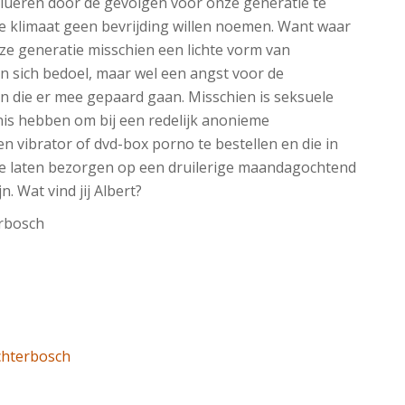
valueren door de gevolgen voor onze generatie te
e klimaat geen bevrijding willen noemen. Want waar
ze generatie misschien een lichte vorm van
an sich bedoel, maar wel een angst voor de
 die er mee gepaard gaan. Misschien is seksuele
nis hebben om bij een redelijk anonieme
n vibrator of dvd-box porno te bestellen en die in
te laten bezorgen op een druilerige maandagochtend
. Wat vind jij Albert?
rbosch
hterbosch