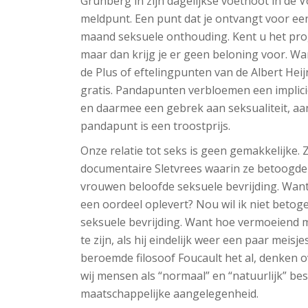
Grunberg in zijn dagelijkse voetnoot in de
meldpunt. Een punt dat je ontvangt voor een
maand seksuele onthouding. Kent u het pro
maar dan krijg je er geen beloning voor. W
de Plus of eftelingpunten van de Albert Heij
gratis. Pandapunten verbloemen een implici
en daarmee een gebrek aan seksualiteit, aan
pandapunt is een troostprijs.
Onze relatie tot seks is geen gemakkelijke
documentaire Sletvrees waarin ze betoogde 
vrouwen beloofde seksuele bevrijding. Want
een oordeel oplevert? Nou wil ik niet betog
seksuele bevrijding. Want hoe vermoeiend m
te zijn, als hij eindelijk weer een paar meisje
beroemde filosoof Foucault het al, denken ov
wij mensen als “normaal” en “natuurlijk” be
maatschappelijke aangelegenheid.