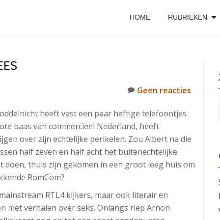
HOME
RUBRIEKEN
EES
Geen reacties
oddelnicht heeft vast een paar heftige telefoontjes
grote baas van commercieel Nederland, heeft
en over zijn echtelijke perikelen. Zou Albert na die
sen half zeven en half acht het buitenechtelijke
t doen, thuis zijn gekomen in een groot leeg huis om
trekkende RomCom?
e mainstream RTL4 kijkers, maar ook literair en
en met verhalen over seks. Onlangs riep Arnon