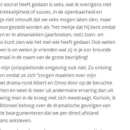
us vooral heeft gedaan is seks, wat ik overigens niet
ntrekkelijkheid of succes, in de openbaarheid en
e niet inhoudt dat we seks mogen laten zien, maar
oorgesteld worden als “het meisje dat hij kent omdat
en er in almanakken (jaarboeken, red.) zoen- en
es kunt zien wie het met wie heeft gedaan. Ook weten
en is en weten je vrienden wat zij in je oor kreunde
maal in de naam van de grote bevrijding!
en mijn (on)oplettende omgeving ook niet. Zo ontving
en omdat ze zich “zorgen maakten over mijn
 het drama rond Albert en Onno door op de beruchte
shen en weet ik meer uit andermans ervaring dan uit
menig man in de kroeg met zich meedraagt. Kortom, ik
ditioneel betoog over de dramatische gevolgen van
 te beargumenteren dat we per direct afstand
ans seksleven.