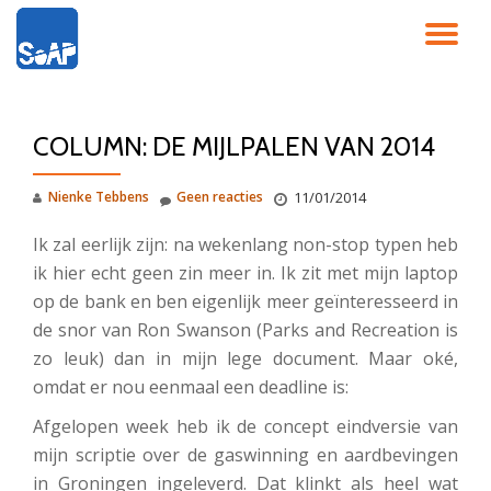
SC
Ga
direct
NA
naar
de
COLUMN: DE MIJLPALEN VAN 2014
inhoud
Nienke Tebbens
Geen reacties
11/01/2014
Ik zal eerlijk zijn: na wekenlang non-stop typen heb
ik hier echt geen zin meer in. Ik zit met mijn laptop
op de bank en ben eigenlijk meer geïnteresseerd in
de snor van Ron Swanson (Parks and Recreation is
zo leuk) dan in mijn lege document. Maar oké,
omdat er nou eenmaal een deadline is:
Afgelopen week heb ik de concept eindversie van
mijn scriptie over de gaswinning en aardbevingen
in Groningen ingeleverd. Dat klinkt als heel wat