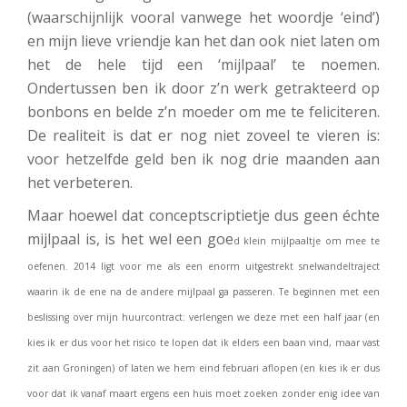
(waarschijnlijk vooral vanwege het woordje ‘eind’)
en mijn lieve vriendje kan het dan ook niet laten om
het de hele tijd een ‘mijlpaal’ te noemen.
Ondertussen ben ik door z’n werk getrakteerd op
bonbons en belde z’n moeder om me te feliciteren.
De realiteit is dat er nog niet zoveel te vieren is:
voor hetzelfde geld ben ik nog drie maanden aan
het verbeteren.
Maar hoewel dat conceptscriptietje dus geen échte
mijlpaal is, is het wel een goe
d klein mijlpaaltje om mee te
oefenen. 2014 ligt voor me als een enorm uitgestrekt snelwandeltraject
waarin ik de ene na de andere mijlpaal ga passeren. Te beginnen met een
beslissing over mijn huurcontract: verlengen we deze met een half jaar (en
kies ik er dus voor het risico te lopen dat ik elders een baan vind, maar vast
zit aan Groningen) of laten we hem eind februari aflopen (en kies ik er dus
voor dat ik vanaf maart ergens een huis moet zoeken zonder enig idee van