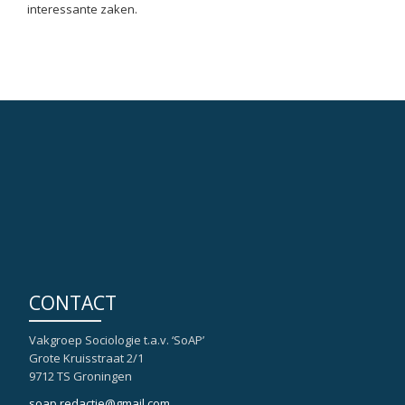
interessante zaken.
CONTACT
Vakgroep Sociologie t.a.v. ‘SoAP’
Grote Kruisstraat 2/1
9712 TS Groningen
soap.redactie@gmail.com