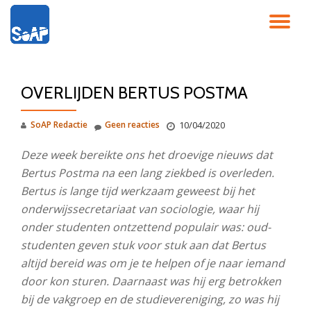
SC
Ga
direct
NA
naar
de
OVERLIJDEN BERTUS POSTMA
inhoud
SoAP Redactie
Geen reacties
10/04/2020
Deze week bereikte ons het droevige nieuws dat
Bertus Postma na een lang ziekbed is overleden.
Bertus is lange tijd werkzaam geweest bij het
onderwijssecretariaat van sociologie, waar hij
onder studenten ontzettend populair was: oud-
studenten geven stuk voor stuk aan dat Bertus
altijd bereid was om je te helpen of je naar iemand
door kon sturen. Daarnaast was hij erg betrokken
bij de vakgroep en de studievereniging, zo was hij