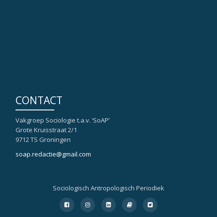
CONTACT
Vakgroep Sociologie t.a.v. ‘SoAP’
Grote Kruisstraat 2/1
9712 TS Groningen
soap.redactie@gmail.com
Sociologisch Antropologisch Periodiek
Secondair
fa-
fa-
fa-
fa-
fa-
facebook-
instagram
linkedin-
book
twitter-