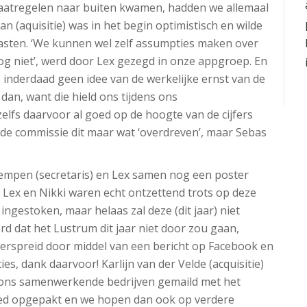
maatregelen naar buiten kwamen, hadden we allemaal
 (aquisitie) was in het begin optimistisch en wilde
lasten. ‘We kunnen wel zelf assumpties maken over
g niet’, werd door Lex gezegd in onze appgroep. En
s inderdaad geen idee van de werkelijke ernst van de
 dan, want die hield ons tijdens ons
lfs daarvoor al goed op de hoogte van de cijfers
n de commissie dit maar wat ‘overdreven’, maar Sebas
mpen (secretaris) en Lex samen nog een poster
: Lex en Nikki waren echt ontzettend trots op deze
ngestoken, maar helaas zal deze (dit jaar) niet
d dat het Lustrum dit jaar niet door zou gaan,
verspreid door middel van een bericht op Facebook en
ies, dank daarvoor! Karlijn van der Velde (acquisitie)
et ons samenwerkende bedrijven gemaild met het
oed opgepakt en we hopen dan ook op verdere