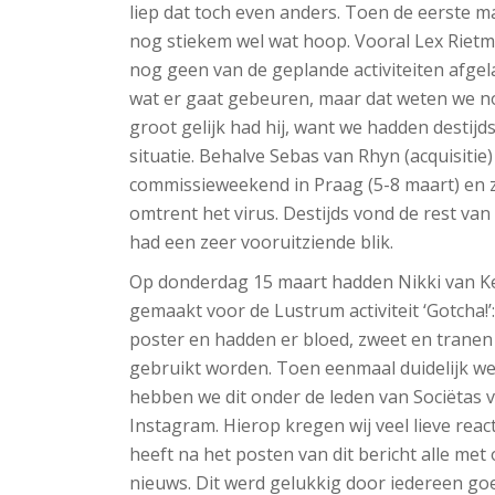
liep dat toch even anders. Toen de eerste 
nog stiekem wel wat hoop. Vooral Lex Rietman
nog geen van de geplande activiteiten afge
wat er gaat gebeuren, maar dat weten we no
groot gelijk had hij, want we hadden destijd
situatie. Behalve Sebas van Rhyn (acquisitie)
commissieweekend in Praag (5-8 maart) en ze
omtrent het virus. Destijds vond de rest va
had een zeer vooruitziende blik.
Op donderdag 15 maart hadden Nikki van Ke
gemaakt voor de Lustrum activiteit ‘Gotcha!’
poster en hadden er bloed, zweet en tranen i
gebruikt worden. Toen eenmaal duidelijk wer
hebben we dit onder de leden van Sociëtas 
Instagram. Hierop kregen wij veel lieve react
heeft na het posten van dit bericht alle m
nieuws. Dit werd gelukkig door iedereen g