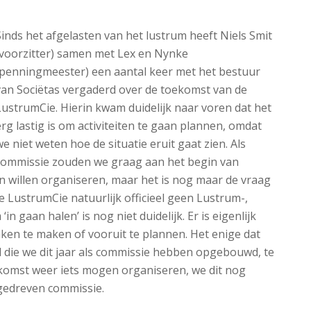
Sinds het afgelasten van het lustrum heeft Niels Smit
(voorzitter) samen met Lex en Nynke
(penningmeester) een aantal keer met het bestuur
van Sociëtas vergaderd over de toekomst van de
LustrumCie. Hierin kwam duidelijk naar voren dat het
erg lastig is om activiteiten te gaan plannen, omdat
we niet weten hoe de situatie eruit gaat zien. Als
commissie zouden we graag aan het begin van
en willen organiseren, maar het is nog maar de vraag
de LustrumCie natuurlijk officieel geen Lustrum-,
 gaan halen’ is nog niet duidelijk. Er is eigenlijk
aken te maken of vooruit te plannen. Het enige dat
 die we dit jaar als commissie hebben opgebouwd, te
omst weer iets mogen organiseren, we dit nog
gedreven commissie.