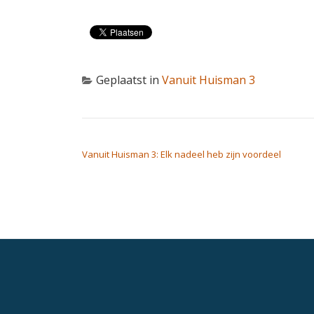
Geplaatst in
Vanuit Huisman 3
BERICHT NAVIGATIE
Vanuit Huisman 3: Elk nadeel heb zijn voordeel