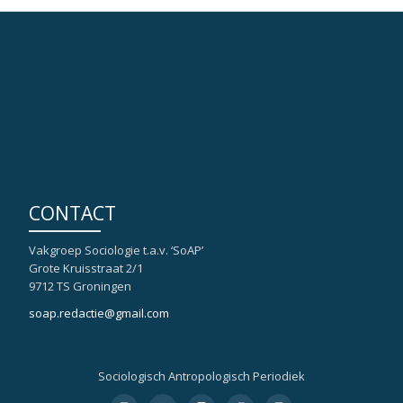
CONTACT
Vakgroep Sociologie t.a.v. ‘SoAP’
Grote Kruisstraat 2/1
9712 TS Groningen
soap.redactie@gmail.com
Sociologisch Antropologisch Periodiek
Secondair
fa-
fa-
fa-
fa-
fa-