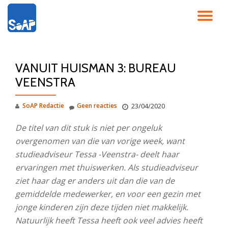
SC
Ga
direct
NA
naar
de
VANUIT HUISMAN 3: BUREAU
inhoud
VEENSTRA
SoAP Redactie
Geen reacties
23/04/2020
De titel van dit stuk is niet per ongeluk
overgenomen van die van vorige week, want
studieadviseur Tessa -Veenstra- deelt haar
ervaringen met thuiswerken. Als studieadviseur
ziet haar dag er anders uit dan die van de
gemiddelde medewerker, en voor een gezin met
jonge kinderen zijn deze tijden niet makkelijk.
Natuurlijk heeft Tessa heeft ook veel advies heeft