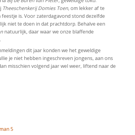
eria
Bij de Buren van Pieter
, geweldige toko.
ij
Theeschenkerij Domies Toen
, om lekker af te
en feestje is. Voor zaterdagavond stond dezelfde
ijk niet te doen in dat prachtdorp. Behalve een
en
natuurlijk, daar waar we onze blaffende
.
nmeldingen dit jaar konden we het geweldige
llie je niet hebben ingeschreven jongens, aan ons
e dan misschien volgend jaar wel weer, liftend naar de
sman 5