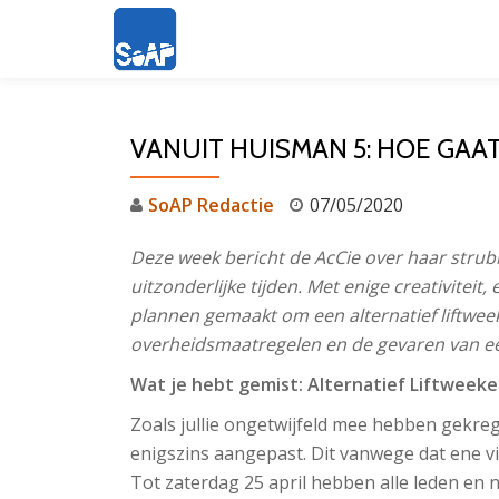
Ga
direct
naar
VANUIT HUISMAN 5: HOE GAAT
de
inhoud
SoAP Redactie
07/05/2020
Deze week bericht de AcCie over haar strubb
uitzonderlijke tijden. Met enige creativiteit
plannen gemaakt om een alternatief liftweek
overheidsmaatregelen en de gevaren van een
Wat je hebt gemist: Alternatief Liftweek
Zoals jullie ongetwijfeld mee hebben gekrege
enigszins aangepast. Dit vanwege dat ene 
Tot zaterdag 25 april hebben alle leden en n