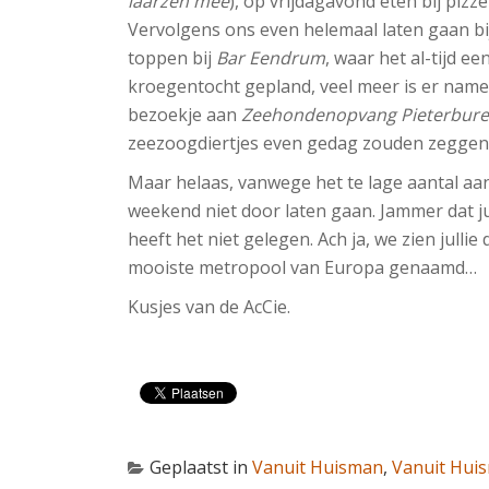
laarzen mee
), op vrijdagavond eten bij pizz
Vervolgens ons even helemaal laten gaan b
toppen bij
Bar Eendrum
, waar het al-tijd e
kroegentocht gepland, veel meer is er namel
bezoekje aan
Zeehondenopvang Pieterbur
zeezoogdiertjes even gedag zouden zeggen
Maar helaas, vanwege het te lage aantal aa
weekend niet door laten gaan. Jammer dat ju
heeft het niet gelegen. Ach ja, we zien julli
mooiste metropool van Europa genaamd…
Kusjes van de AcCie.
Geplaatst in
Vanuit Huisman
,
Vanuit Hui