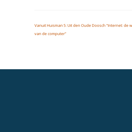
BERICHT NAVIGATIE
Vanuit Huisman 5: Uit den Oude Doosch “Internet: de 
van de computer”