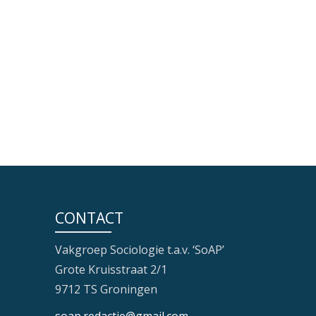
CONTACT
Vakgroep Sociologie t.a.v. ‘SoAP’
Grote Kruisstraat 2/1
9712 TS Groningen