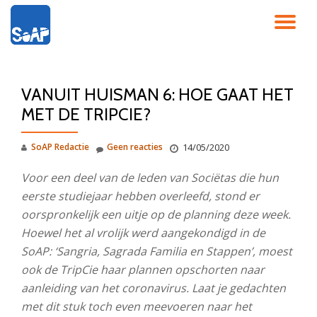
SC
Ga
direct
NA
naar
de
VANUIT HUISMAN 6: HOE GAAT HET
inhoud
MET DE TRIPCIE?
SoAP Redactie
Geen reacties
14/05/2020
Voor een deel van de leden van Sociëtas die hun
eerste studiejaar hebben overleefd, stond er
oorspronkelijk een uitje op de planning deze week.
Hoewel het al vrolijk werd aangekondigd in de
SoAP: ‘Sangria, Sagrada Familia en Stappen’, moest
ook de TripCie haar plannen opschorten naar
aanleiding van het coronavirus. Laat je gedachten
met dit stuk toch even meevoeren naar het