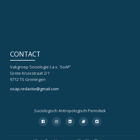
CONTACT
Vakgroep Sociologie t.a.v. ‘SoAP’
Grote Kruisstraat 2/1
9712 TS Groningen
soap.redactie@gmail.com
Sociologisch Antropologisch Periodiek
Secondair
fa-
fa-
fa-
fa-
fa-
facebook-
instagram
linkedin-
book
twitter-
Menu
square
square
square