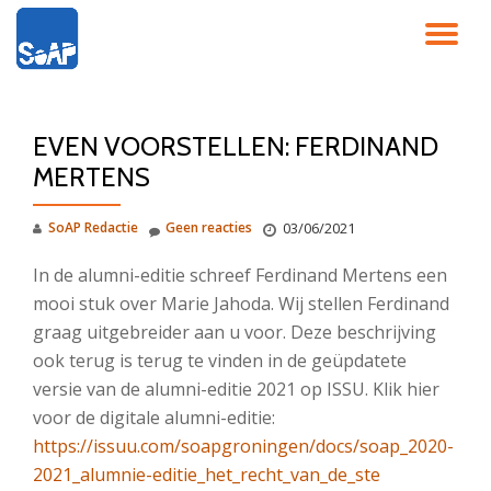
SC
Ga
direct
NA
naar
de
EVEN VOORSTELLEN: FERDINAND
inhoud
MERTENS
SoAP Redactie
Geen reacties
03/06/2021
In de alumni-editie schreef Ferdinand Mertens een
mooi stuk over Marie Jahoda. Wij stellen Ferdinand
graag uitgebreider aan u voor. Deze beschrijving
ook terug is terug te vinden in de geüpdatete
versie van de alumni-editie 2021 op ISSU. Klik hier
voor de digitale alumni-editie:
https://issuu.com/soapgroningen/docs/soap_2020-
2021_alumnie-editie_het_recht_van_de_ste