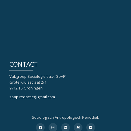
CONTACT
Vakgroep Sociologie t.a.v. ‘SoAP’
Grote Kruisstraat 2/1
9712 TS Groningen
soap.redactie@gmail.com
Sociologisch Antropologisch Periodiek
Secondair
fa-
fa-
fa-
fa-
fa-