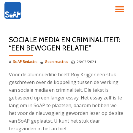
SC
Ga
direct
NA
naar
de
SOCIALE MEDIA EN CRIMINALITEIT:
inhoud
“EEN BEWOGEN RELATIE”
SoAP Redactie
Geen reacties
26/03/2021
Voor de alumni-editie heeft Roy Krijger een stuk
geschreven over de koppeling tussen de werking
van sociale media en criminaliteit. Die tekst is
gebaseerd op een langer essay. Het essay zelf is te
lang om in SoAP te plaatsen, daarom hebben we
het voor de nieuwsgierig geworden lezer op de site
van SoAP geplaatst. U kunt het stuk daar
terugvinden in het archief.