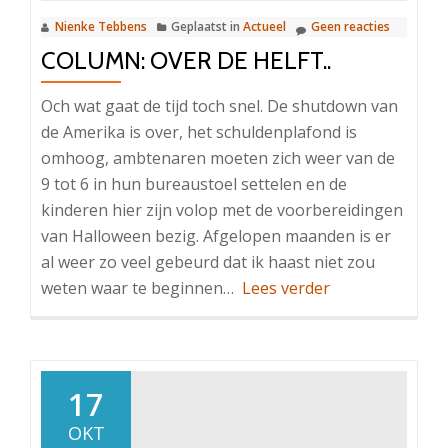
Nienke Tebbens
Geplaatst in
Actueel
Geen reacties
COLUMN: OVER DE HELFT..
Och wat gaat de tijd toch snel. De shutdown van
de Amerika is over, het schuldenplafond is
omhoog, ambtenaren moeten zich weer van de
9 tot 6 in hun bureaustoel settelen en de
kinderen hier zijn volop met de voorbereidingen
van Halloween bezig. Afgelopen maanden is er
al weer zo veel gebeurd dat ik haast niet zou
OverColumn:
weten waar te beginnen…
Lees verder
Over
de
helft..
17
OKT