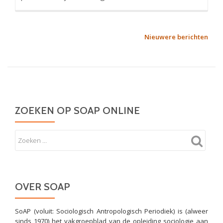
Amerika,
het
land
BERICHTNAVIGATIE
Nieuwere berichten
van
onbegrensde
mogelijkheden
ZOEKEN OP SOAP ONLINE
OVER SOAP
SoAP (voluit: Sociologisch Antropologisch Periodiek) is (alweer
sinds 1970) het vakgroepblad van de opleiding sociologie aan