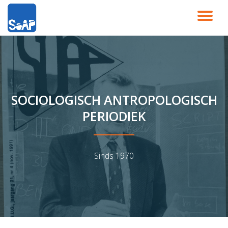
SC
Ga
direct
NA
naar
de
inhoud
SOCIOLOGISCH ANTROPOLOGISCH
PERIODIEK
Sinds 1970