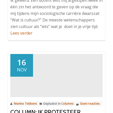
ik geleerd. Een docent wist mij afgelopen week in
één zin het antwoord te geven op de vraag die
mij tijdens mijn sociologische carrière dwarszat:
“Wat is cultuur?” De meeste wetenschappers
zien cultuur als “iets” wat je doet in je vrije tijd.
OverColumn:
Lees verder
De
sociologie
achter
Zwarte
16
Piet
NOV
Nienke Tebbens
Geplaatst in
Columns
Geen reacties
COLUMN: IK PROTESTEER