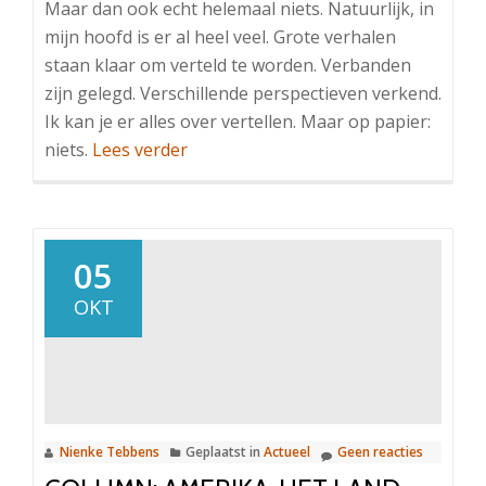
Maar dan ook echt helemaal niets. Natuurlijk, in
mijn hoofd is er al heel veel. Grote verhalen
staan klaar om verteld te worden. Verbanden
zijn gelegd. Verschillende perspectieven verkend.
Ik kan je er alles over vertellen. Maar op papier:
OverColumn:
niets.
Lees verder
In
den
beginne
was
05
er
OKT
niets
Nienke Tebbens
Geplaatst in
Actueel
Geen reacties