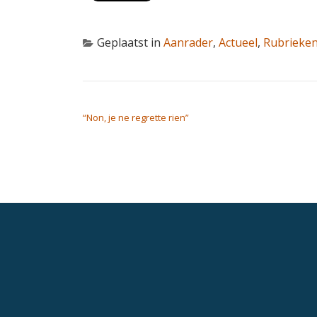
Geplaatst in
Aanrader
,
Actueel
,
Rubrieke
BERICHT NAVIGATIE
“Non, je ne regrette rien”