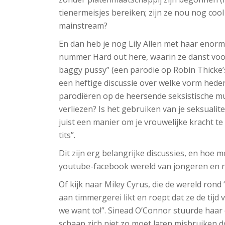
tienermeisjes bereiken; zijn ze nou nog coo
mainstream?
En dan heb je nog Lily Allen met haar enorm 
nummer Hard out here, waarin ze danst voor 
baggy pussy” (een parodie op Robin Thicke’s
een heftige discussie over welke vorm he
parodiëren op de heersende seksistische m
verliezen? Is het gebruiken van je seksualit
juist een manier om je vrouwelijke kracht te
tits”.
Dit zijn erg belangrijke discussies, en hoe m
youtube-facebook wereld van jongeren en niet
Of kijk naar Miley Cyrus, die de wereld rond
aan timmergerei likt en roept dat ze de tijd 
we want to!”. Sinead O’Connor stuurde haar
schaap zich niet zo moet laten misbruiken d