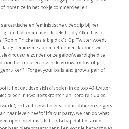
l of horen ze in het hokje commercieel en
sarcastische en feministische videoclip bij het
grote ballonnen met de tekst “Lilly Allen has a
 “Robin Thicke has a big dick”). Op Twitter woedt
dendaags feminisme aan moet nemen: kunnen we
uziekindustrie zonder onze geloofwaardigheid te
eit nou het reduceren van de vrouw tot lustobject, of
 gebruiken? “Forget your balls and grow a pair of
ooi is het dat deze zich afspelen in de top 40-twitter-
 alleen in kwaliteitskranten en literaire clubjes.
 ‘twerkt’, zichzelf betast met schuimrubberen vingers,
van haar leven heeft: “It’s our party, we can do what
 een open brief met de boodschap dat het arme
oor haar platenmaatschappij en voor je het wist was