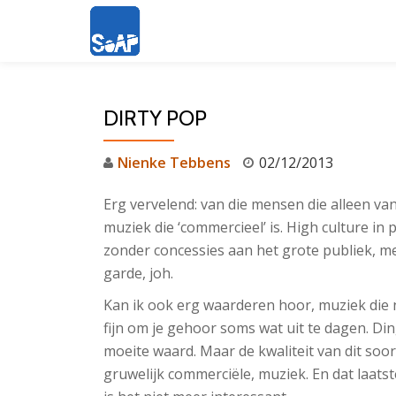
Ga
direct
naar
DIRTY POP
de
inhoud
Nienke Tebbens
02/12/2013
Erg vervelend: van die mensen die alleen v
muziek die ‘commercieel’ is. High culture in 
zonder concessies aan het grote publiek, m
garde, joh.
Kan ik ook erg waarderen hoor, muziek die n
fijn om je gehoor soms wat uit te dagen. Din
moeite waard. Maar de kwaliteit van dit soo
gruwelijk commerciële, muziek. En dat laatste 