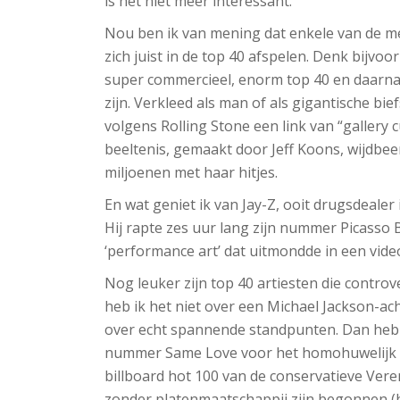
is het niet meer interessant.
Nou ben ik van mening dat enkele van de m
zich juist in de top 40 afspelen. Denk bijvo
super commercieel, enorm top 40 en daarnaa
zijn. Verkleed als man of als gigantische bi
volgens Rolling Stone een link van “gallery
beeltenis, gemaakt door Jeff Koons, wijdbee
miljoenen met haar hitjes.
En wat geniet ik van Jay-Z, ooit drugsdealer
Hij rapte zes uur lang zijn nummer Picasso B
‘performance art’ dat uitmondde in een videoc
Nog leuker zijn top 40 artiesten die contro
heb ik het niet over een Michael Jackson-acht
over echt spannende standpunten. Dan heb 
nummer Same Love voor het homohuwelijk p
billboard hot 100 van de conservatieve Veren
zonder platenmaatschappij zijn begonnen (h