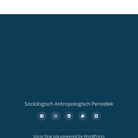
Sociologisch Antropologisch Periodiek
fa-
fa-
fa-
fa-
fa-
facebook-
instagram
linkedin-
book
twitter-
square
square
square
Llorix One Lite
powered by
WordPress