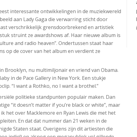
eest interessante ontwikkelingen in de muziekwereld
orbeeld aan Lady Gaga die verwarring sticht door
st verschrikkelijk grensdoorbrekend en artistiek
efstuk struint ze awardshows af. Haar nieuwe album is
 culture and radio heaven”. Ondertussen staat haar
ns op de cover van het album en verdient ze
 in Brooklyn, nu multimiljonair en vriend van Obama.
aby in de Pace Gallery in New York. Een stukje
lip. “I want a Rothko, no I want a brothel.”
versiële politieke standpunten populair maken. Dan
ige “it doesn’t matter if you’re black or white”, maar
ik het over Macklemore en Ryan Lewis die met het
leiten. En dat dat nummer dan 21 weken in de
igde Staten staat. Overigens zijn dit artiesten die
oe indie!) en alsnog een megapubliek vol gillende