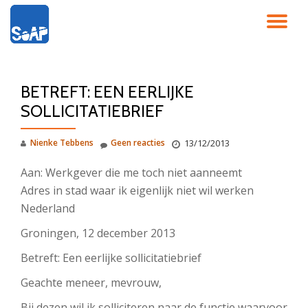
SC
Ga
direct
NA
naar
de
BETREFT: EEN EERLIJKE
inhoud
SOLLICITATIEBRIEF
Nienke Tebbens
Geen reacties
13/12/2013
Aan: Werkgever die me toch niet aanneemt
Adres in stad waar ik eigenlijk niet wil werken
Nederland
Groningen, 12 december 2013
Betreft: Een eerlijke sollicitatiebrief
Geachte meneer, mevrouw,
Bij dezen wil ik solliciteren naar de functie waarvoor