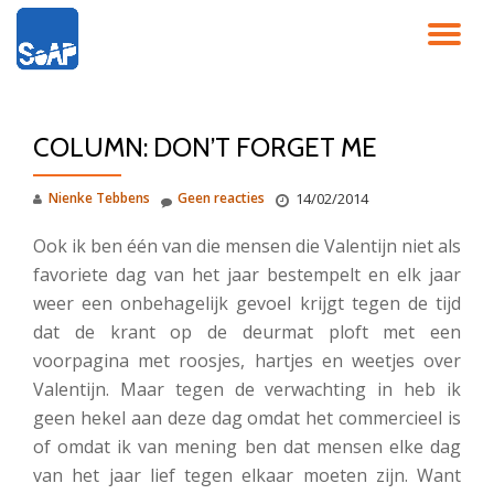
SC
Ga
direct
NA
naar
de
COLUMN: DON’T FORGET ME
inhoud
Nienke Tebbens
Geen reacties
14/02/2014
Ook ik ben één van die mensen die Valentijn niet als
favoriete dag van het jaar bestempelt en elk jaar
weer een onbehagelijk gevoel krijgt tegen de tijd
dat de krant op de deurmat ploft met een
voorpagina met roosjes, hartjes en weetjes over
Valentijn. Maar tegen de verwachting in heb ik
geen hekel aan deze dag omdat het commercieel is
of omdat ik van mening ben dat mensen elke dag
van het jaar lief tegen elkaar moeten zijn.
Want