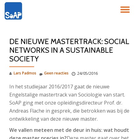
SC
Ga
direct
NA
naar
de
DE NIEUWE MASTERTRACK: SOCIAL
inhoud
NETWORKS IN A SUSTAINABLE
SOCIETY
Lars Padmos
Geen reacties
24/05/2016
In het studiejaar 2016/2017 gaat de nieuwe
Engelstalige mastertrack van Sociologie van start.
SoAP ging met onze opleidingsdirecteur Prof. dr.
Andreas Flache in gesprek, die betrokken was bij de
ontwikkeling van deze nieuwe master.
We vallen meteen met de deur in huis: wat houdt
deze master precies in?
Deze master gaat over het