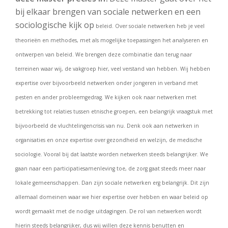
bij elkaar brengen van sociale netwerken en een
sociologische kijk op
beleid. Over sociale netwerken heb je veel
theorieën en methodes, met als mogelijke toepassingen het analyseren en
ontwerpen van beleid. We brengen deze combinatie dan terug naar
terreinen waar wij, de vakgroep hier, veel verstand van hebben. Wij hebben
expertise over bijvoorbeeld netwerken onder jongeren in verband met
pesten en ander probleemgedrag. We kijken ook naar netwerken met
betrekking tot relaties tussen etnische groepen, een belangrijk vraagstuk met
bijvoorbeeld de vluchtelingencrisis van nu. Denk ook aan netwerken in
organisaties en onze expertise over gezondheid en welzijn, de medische
sociologie. Vooral bij dat laatste worden netwerken steeds belangrijker. We
gaan naar een participatiesamenleving toe, de zorg gaat steeds meer naar
lokale gemeenschappen. Dan zijn sociale netwerken erg belangrijk. Dit zijn
allemaal domeinen waar we hier expertise over hebben en waar beleid op
wordt gemaakt met de nodige uitdagingen. De rol van netwerken wordt
hierin steeds belangrijker, dus wij willen deze kennis benutten en