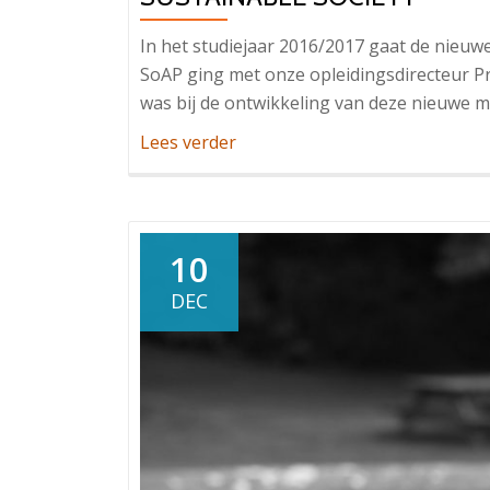
In het studiejaar 2016/2017 gaat de nieuwe
SoAP ging met onze opleidingsdirecteur Pro
was bij de ontwikkeling van deze nieuwe m
OverDe
Lees verder
nieuwe
mastertrack:
Social
Networks
10
in
DEC
a
Sustainable
Society