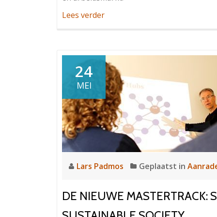
OverToen
Lees verder
en
nu:
de
link
24
tussen
MEI
onderwijs
en
arbeid
Lars Padmos
Geplaatst in
Aanrad
DE NIEUWE MASTERTRACK: S
SUSTAINABLE SOCIETY