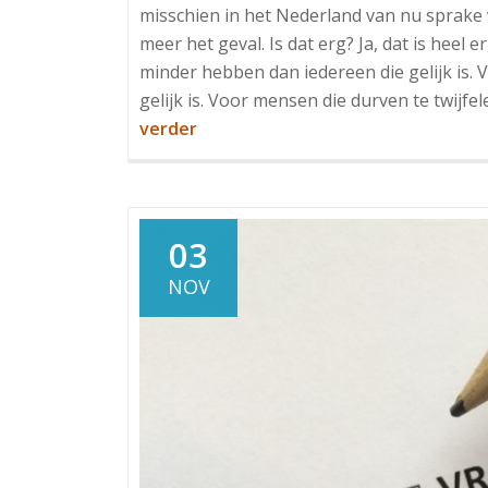
misschien in het Nederland van nu sprake v
meer het geval. Is dat erg? Ja, dat is heel 
minder hebben dan iedereen die gelijk is.
gelijk is. Voor mensen die durven te twijfele
OverWaarom
verder
er
meer
ongelijkheid
nodig
03
is
NOV