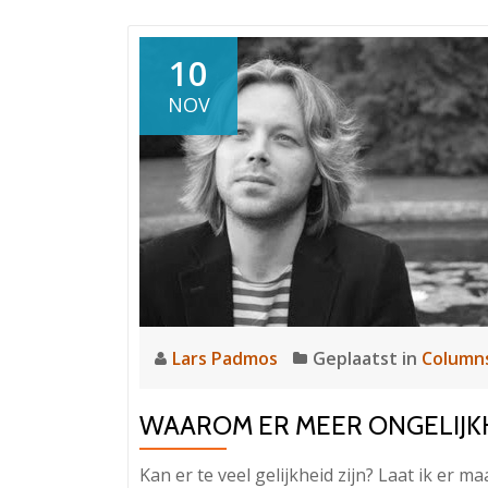
met
Ruta
Savickaite
10
(het
NOV
vervolg).
Lars Padmos
Geplaatst in
Column
WAAROM ER MEER ONGELIJKH
Kan er te veel gelijkheid zijn? Laat ik er m