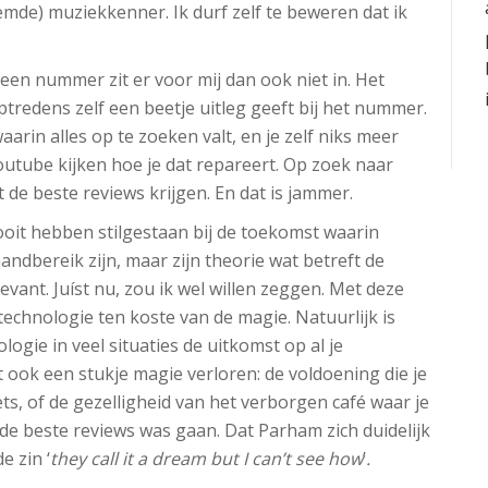
mde) muziekkenner. Ik durf zelf te beweren dat ik
n nummer zit er voor mij dan ook niet in. Het
optredens zelf een beetje uitleg geeft bij het nummer.
arin alles op te zoeken valt, en je zelf niks meer
Youtube kijken hoe je dat repareert. Op zoek naar
 de beste reviews krijgen. En dat is jammer.
oit hebben stilgestaan bij de toekomst waarin
handbereik zijn, maar zijn theorie wat betreft de
evant. Juíst nu, zou ik wel willen zeggen. Met deze
technologie ten koste van de magie. Natuurlijk is
ogie in veel situaties de uitkomst op al je
ook een stukje magie verloren: de voldoening die je
ets, of de gezelligheid van het verborgen café waar je
de beste reviews was gaan. Dat Parham zich duidelijk
e zin ‘
they call it a dream but I can’t see how
’
.