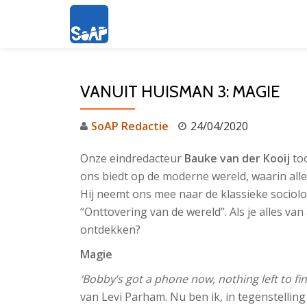
Ga
direct
naar
VANUIT HUISMAN 3: MAGIE
de
inhoud
SoAP Redactie
24/04/2020
Onze eindredacteur
Bauke van der Kooij
too
ons biedt op de moderne wereld, waarin alles
Hij neemt ons mee naar de klassieke soci
“Onttovering van de wereld”. Als je alles van
ontdekken?
Magie
‘Bobby’s got a phone now, nothing left to fi
van Levi Parham. Nu ben ik, in tegenstellin