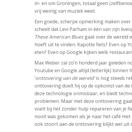
in- en om Groningen, totaal geen (zelfbenoe
vrij weinig van muziek weet.
Een goede, scherpe opmerking maken over ee
scheelt dat Levi Parham in één van zijn live
These American Blues
gaat over de wereld wa
hoeft uit te vinden. Kapotte fiets? Even op 
eten? Even op Google kijken welk restaurant
Max Weber zal zo’n honderd jaar geleden no
Youtube en Google altijd (letterlijk) binnen 
‘
onttovering van de wereld’
is nog steeds rel
onttovering doelt hij op de opkomst van de 
deze technologie onmisbaar, en biedt technol
problemen. Maar met deze onttovering gaat 
voelt bij het zonder hulp repareren van je fi
nooit was gekomen als je naar het café met 
ook stoort aan de onttovering blijkt wel uit d